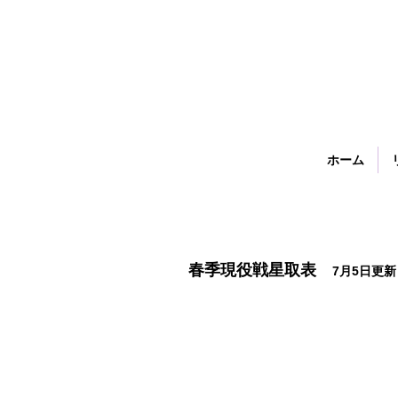
ホーム
​春季現役戦星取表
7
月5
日更新