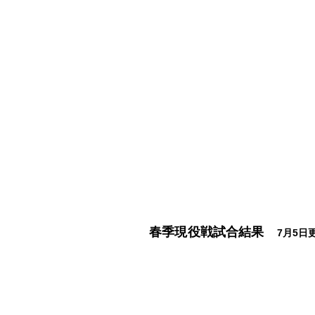
​春季現役戦試合
結果
7
月5
日