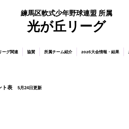
練馬区軟式少年野球連盟 所属
​光が丘リーグ
リーグ関連
協賛
所属チーム紹介
2026大会情報・結果
メント表
5月24日
更新